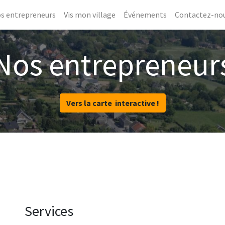
s entrepreneurs
Vis mon village
Événements
Contactez-no
Nos entrepreneur
Vers la carte interactive !
Services