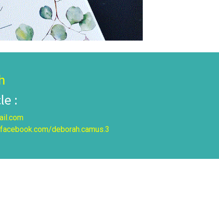
h
e :
il.com
.facebook.com/deborah.camus.3