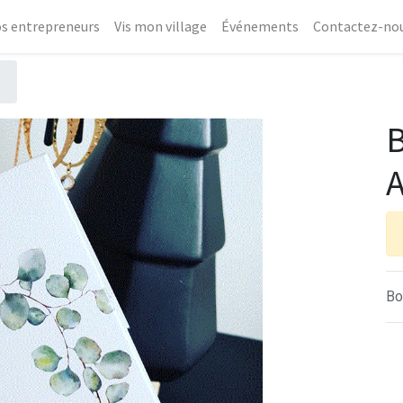
s entrepreneurs
Vis mon village
Événements
Contactez-no
B
A
Bo