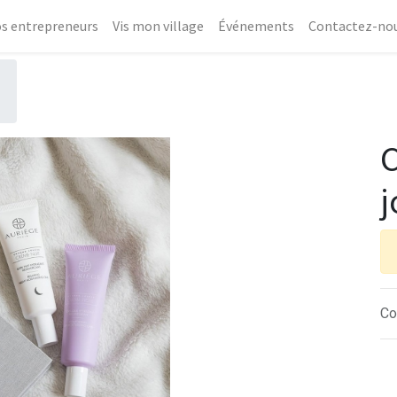
s entrepreneurs
Vis mon village
Événements
Contactez-no
C
j
Co