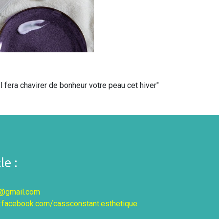
l fera chavirer de bonheur votre peau cet hiver"
e :
9@gmail.com
.facebook.com/cassconstant.esthetique